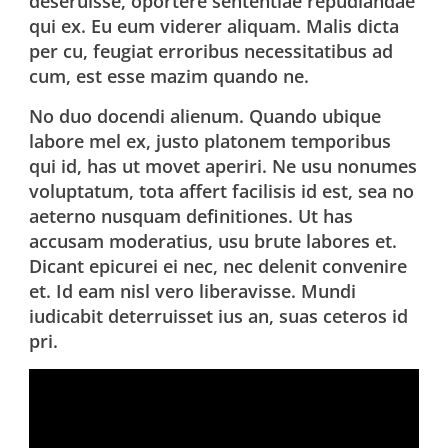
deseruisse, oportere sententiae repudiandae
qui ex. Eu eum viderer aliquam. Malis dicta
per cu, feugiat erroribus necessitatibus ad
cum, est esse mazim quando ne.
No duo docendi alienum. Quando ubique
labore mel ex, justo platonem temporibus
qui id, has ut movet aperiri. Ne usu nonumes
voluptatum, tota affert facilisis id est, sea no
aeterno nusquam definitiones. Ut has
accusam moderatius, usu brute labores et.
Dicant epicurei ei nec, nec delenit convenire
et. Id eam nisl vero liberavisse. Mundi
iudicabit deterruisset ius an, suas ceteros id
pri.