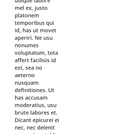
ubique labore
mel ex, justo
platonem
temporibus qui
id, has ut movet
aperiri. Ne usu
nonumes
voluptatum, tota
affert facilisis id
est, sea no
aeterno
nusquam
definitiones. Ut
has accusam
moderatius, usu
brute labores et.
Dicant epicurei ei
nec, nec delenit