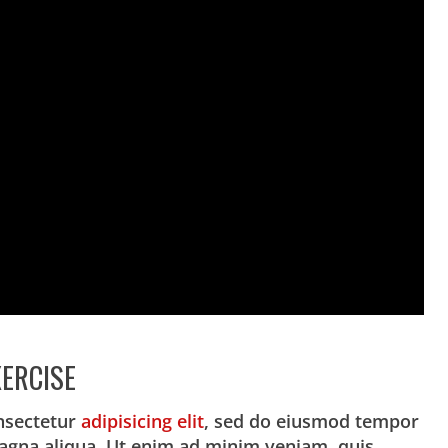
ERCISE
nsectetur
adipisicing elit
, sed do eiusmod tempor
magna aliqua. Ut enim ad minim veniam, quis