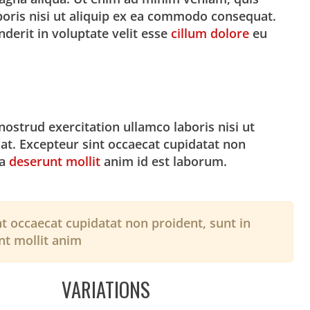
boris nisi ut aliquip ex ea commodo consequat.
nderit in voluptate velit esse
cillum dolore
eu
ostrud exercitation ullamco laboris nisi ut
t. Excepteur sint occaecat cupidatat non
ia
deserunt mollit
anim id est laborum.
t occaecat cupidatat non proident, sunt in
nt mollit anim
VARIATIONS