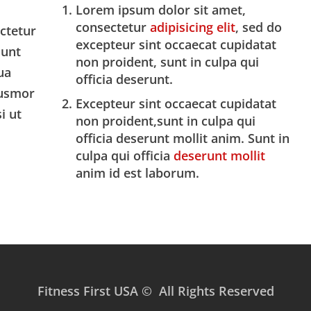
Lorem ipsum dolor sit amet,
consectetur
adipisicing elit
, sed do
ectetur
excepteur sint occaecat cupidatat
dunt
non proident, sunt in culpa qui
ua
officia deserunt.
iusmor
Excepteur sint occaecat cupidatat
i ut
non proident,sunt in culpa qui
officia deserunt mollit anim. Sunt in
culpa qui officia
deserunt mollit
anim id est laborum.
Fitness First USA © All Rights Reserved