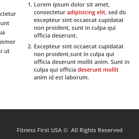
Lorem ipsum dolor sit amet,
consectetur
adipisicing elit
, sed do
ectetur
excepteur sint occaecat cupidatat
dunt
non proident, sunt in culpa qui
ua
officia deserunt.
iusmor
Excepteur sint occaecat cupidatat
i ut
non proident,sunt in culpa qui
officia deserunt mollit anim. Sunt in
culpa qui officia
deserunt mollit
anim id est laborum.
Fitness First USA © All Rights Reserved