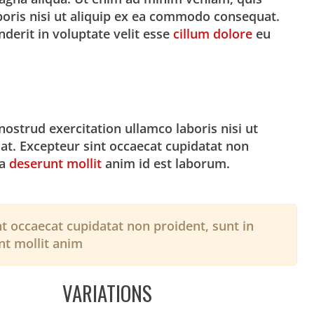
boris nisi ut aliquip ex ea commodo consequat.
nderit in voluptate velit esse
cillum dolore
eu
ostrud exercitation ullamco laboris nisi ut
t. Excepteur sint occaecat cupidatat non
ia
deserunt mollit
anim id est laborum.
t occaecat cupidatat non proident, sunt in
nt mollit anim
VARIATIONS