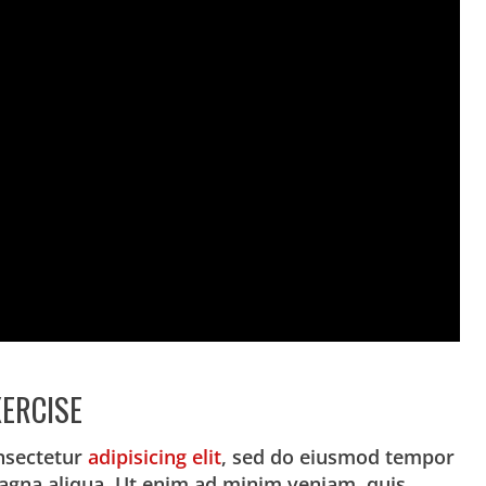
ERCISE
nsectetur
adipisicing elit
, sed do eiusmod tempor
magna aliqua. Ut enim ad minim veniam, quis