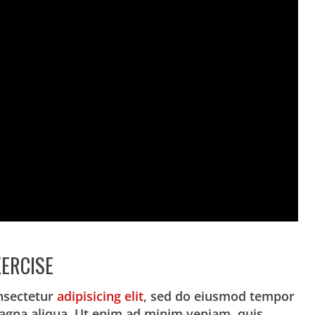
ERCISE
nsectetur
adipisicing elit
, sed do eiusmod tempor
magna aliqua. Ut enim ad minim veniam, quis