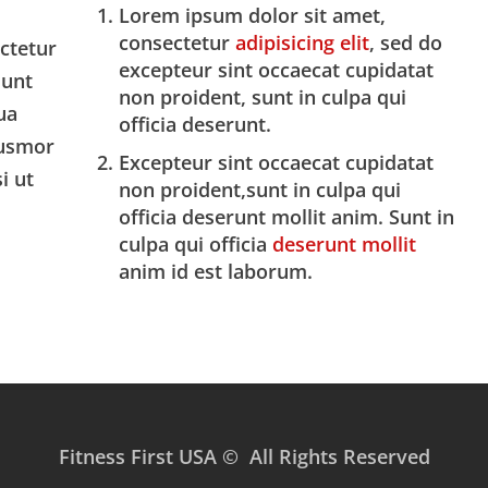
Lorem ipsum dolor sit amet,
consectetur
adipisicing elit
, sed do
ectetur
excepteur sint occaecat cupidatat
dunt
non proident, sunt in culpa qui
ua
officia deserunt.
iusmor
Excepteur sint occaecat cupidatat
i ut
non proident,sunt in culpa qui
officia deserunt mollit anim. Sunt in
culpa qui officia
deserunt mollit
anim id est laborum.
Fitness First USA © All Rights Reserved