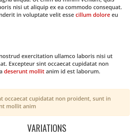
boris nisi ut aliquip ex ea commodo consequat.
nderit in voluptate velit esse
cillum dolore
eu
ostrud exercitation ullamco laboris nisi ut
t. Excepteur sint occaecat cupidatat non
ia
deserunt mollit
anim id est laborum.
t occaecat cupidatat non proident, sunt in
nt mollit anim
VARIATIONS